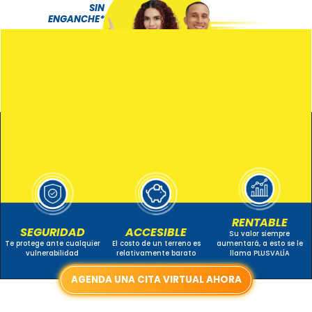
SIN
ENGANCHE*
ENTREGA
INMEDIATA*
¿Por qué
NECESITO
invertir en un
Terreno?
RENTABLE
SEGURIDAD
ACCESIBLE
Su valor siempre
Te protege ante cualquier
El costo de un terreno es
aumentará, a esto se le
vulnerabilidad
relativamente barato
llama PLUSVALÍA
AGENDA UNA CITA VIRTUAL AHORA