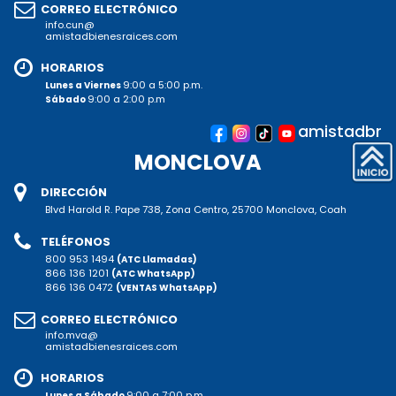
CORREO ELECTRÓNICO
info.cun@
amistadbienesraices.com
HORARIOS
9:00 a 5:00 p.m.
Lunes a Viernes
9:00 a 2:00 p.m
Sábado
amistadbr
MONCLOVA
DIRECCIÓN
Blvd Harold R. Pape 738, Zona Centro, 25700 Monclova, Coah
TELÉFONOS
800 953 1494
(ATC Llamadas)
866 136 1201
(ATC WhatsApp)
866 136 0472
(VENTAS WhatsApp)
CORREO ELECTRÓNICO
info.mva@
amistadbienesraices.com
HORARIOS
9:00 a 7:00 p.m.
Lunes a Sábado