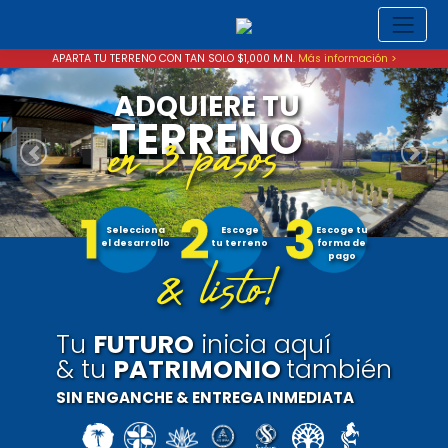
APARTA TU TERRENO CON TAN SOLO $1,000 M.N.
Más información
>
ADQUIERE TU
TERRENO
en 3 pasos
Anterior
Siguie
Selecciona
Escoge
Escoge tu
el desarrollo
tu terreno
forma de
& listo!
pago
Tu
FUTURO
inicia aquí
& tu
PATRIMONIO
también
SIN ENGANCHE & ENTREGA INMEDIATA